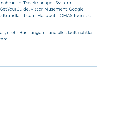
rnahme
ins Travelmanager-System
GetYourGuide
,
Viator
,
Musement
,
Google
adtrundfahrt.com
,
Headout
, TOMAS Touristic
it, mehr Buchungen – und alles läuft nahtlos
tem.