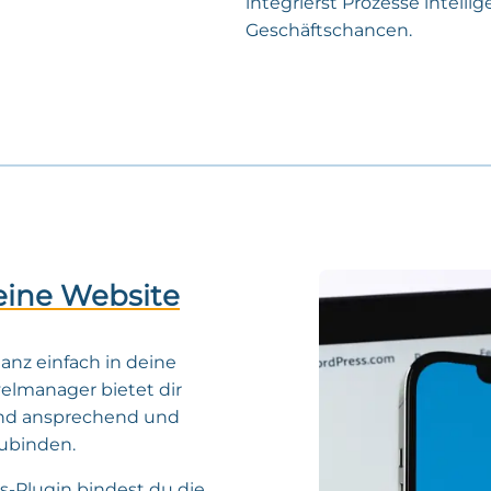
integrierst Prozesse intelli
Geschäftschancen.
eine Website
anz einfach in deine
velmanager bietet dir
end ansprechend und
ubinden.
-Plugin bindest du die