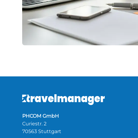
PHCOM GmbH
Curiestr. 2
70563 Stuttgart