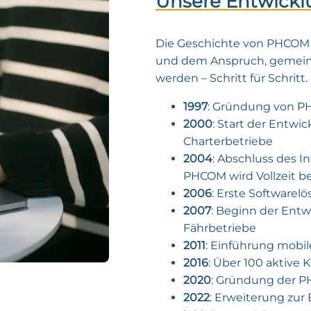
Unsere Entwickl
Die Geschichte von PHCOM i
und dem Anspruch, gemein
werden – Schritt für Schritt.
1997
: Gründung von P
2000
: Start der Entwi
Charterbetriebe
2004
: Abschluss des I
PHCOM wird Vollzeit b
2006
: Erste Software
2007
: Beginn der Entw
Fährbetriebe
2011
: Einführung mobil
2016
: Über 100 aktive
2020
: Gründung der
2022
: Erweiterung zur