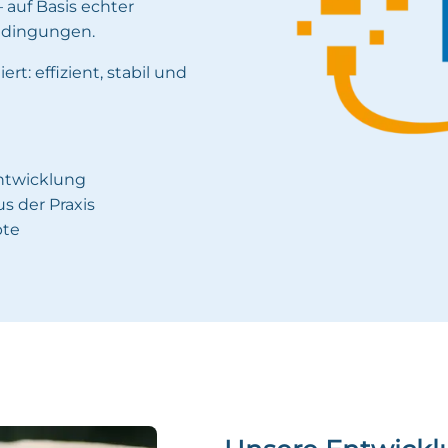
auf Basis echter
edingungen.
rt: effizient, stabil und
entwicklung
 der Praxis
pte