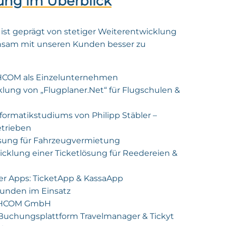
ung im Überblick
st geprägt von stetiger Weiterentwicklung
sam mit unseren Kunden besser zu
HCOM als Einzelunternehmen
cklung von „Flugplaner.Net“ für Flugschulen &
nformatikstudiums von Philipp Stäbler –
etrieben
lösung für Fahrzeugvermietung
icklung einer Ticketlösung für Reedereien &
er Apps: TicketApp & KassaApp
 Kunden im Einsatz
 PHCOM GmbH
 Buchungsplattform Travelmanager & Tickyt