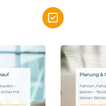
kauf
Planung & 
rkaufen –
Fahrten, Fahr
 sicher mit
planen – flexi
deinen Betri