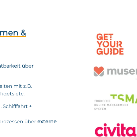
rmen &
htbarkeit über
ten mit z. B.
Tiqets
etc.
. Schifffahrt +
sprozessen über
externe