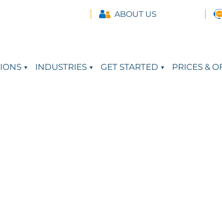
ABOUT US
IONS
INDUSTRIES
GET STARTED
PRICES & O