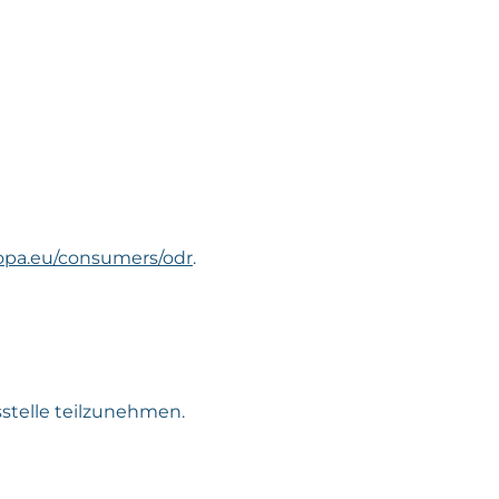
ropa.eu/consumers/odr
.
sstelle teilzunehmen.