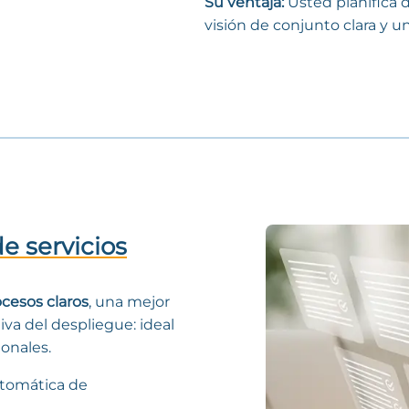
Su ventaja:
Usted planifica d
visión de conjunto clara y 
de servicios
cesos claros
, una mejor
iva del despliegue: ideal
onales.
utomática de