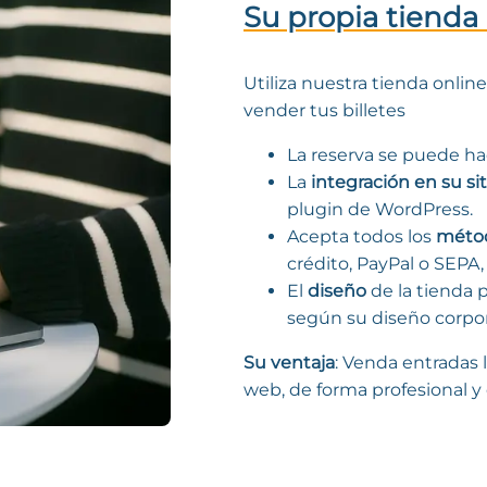
Su propia tienda
Utiliza nuestra tienda onlin
vender tus billetes
La reserva se puede hac
La
integración en su si
plugin de WordPress.
Acepta todos los
métod
crédito, PayPal o SEPA, 
El
diseño
de la tienda 
según su diseño corpor
Su ventaja
: Venda entradas 
web, de forma profesional 