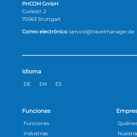
PHCOM GmbH
Curiestr. 2
70563 Stuttgart
Correo electrónico:
service@travelmanager.de
Idioma
DE
EN
ES
Funciones
Empre
Funciones
Quiéne
Industrias
Nuestra 